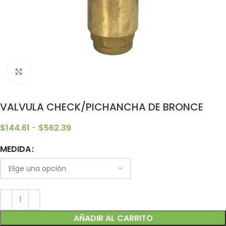
Clic para ampliar
VALVULA CHECK/PICHANCHA DE BRONCE
$
144.61
-
$
562.39
MEDIDA
Alternative:
AÑADIR AL CARRITO