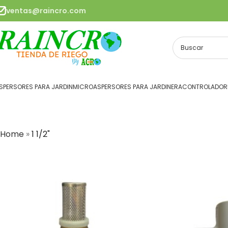
ventas@raincro.com
SPERSORES PARA JARDIN
MICROASPERSORES PARA JARDINERA
CONTROLADORE
Home
»
1 1/2"