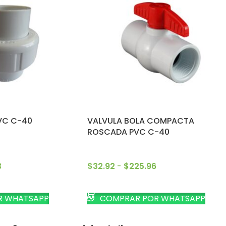
VC C-40
VALVULA BOLA COMPACTA
ROSCADA PVC C-40
3
$
32.92
-
$
225.96
CIONES
SELECCIONAR OPCIONES
R WHATSAPP
COMPRAR POR WHATSAPP