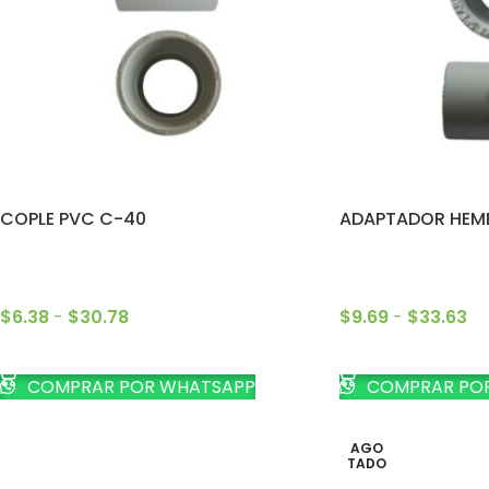
COPLE PVC C-40
ADAPTADOR HEM
$
6.38
-
$
30.78
$
9.69
-
$
33.63
SELECCIONAR OPCIONES
SELECCIONAR OP
COMPRAR POR WHATSAPP
COMPRAR PO
AGO
TADO