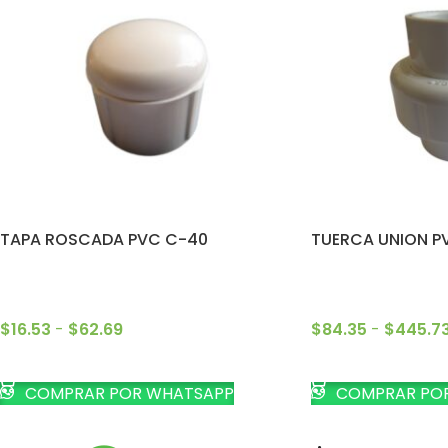
TAPA ROSCADA PVC C-40
TUERCA UNION P
$
16.53
-
$
62.69
$
84.35
-
$
445.7
SELECCIONAR OPCIONES
SELECCIONAR OP
COMPRAR POR WHATSAPP
COMPRAR PO