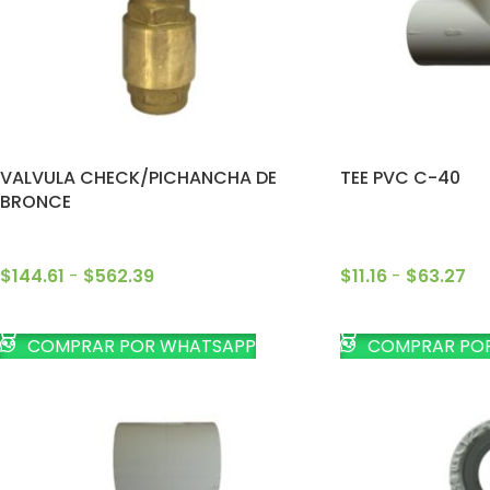
VALVULA CHECK/PICHANCHA DE
TEE PVC C-40
BRONCE
$
144.61
-
$
562.39
$
11.16
-
$
63.27
SELECCIONAR OPCIONES
SELECCIONAR OP
COMPRAR POR WHATSAPP
COMPRAR PO