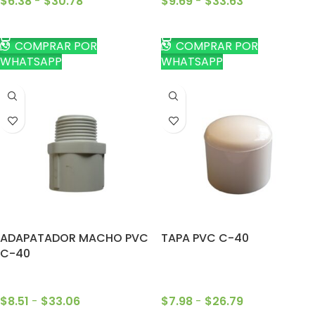
$
6.38
-
$
30.78
$
9.69
-
$
33.63
SELECCIONAR OPCIONES
SELECCIONAR OPCIONES
COMPRAR POR
COMPRAR POR
WHATSAPP
WHATSAPP
ADAPATADOR MACHO PVC
TAPA PVC C-40
C-40
$
8.51
-
$
33.06
$
7.98
-
$
26.79