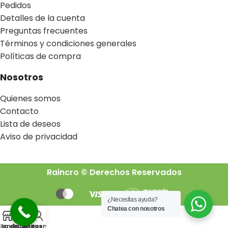
Pedidos
Detalles de la cuenta
Preguntas frecuentes
Términos y condiciones generales
Políticas de compra
Nosotros
Quienes somos
Contacto
Lista de deseos
Aviso de privacidad
Raincro © Derechos Reservados
¿Necesitas ayuda?
Chatea con nosotros
0
sta de deseos
Tienda
Carrito
Mi cuenta