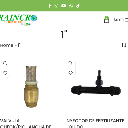
0
$
0.00
1"
Home
»
1"
VALVULA
INYECTOR DE FERTILIZANTE
CHECK/PICHANCHA DE
LIQUIDO