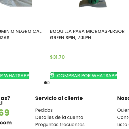
MINIO NEGRO CAL
BOQUILLA PARA MICROASPERSOR
IZAS
GREEN SPIN, 70LPH
$
31.70
TO
AÑADIR AL CARRITO
R WHATSAPP
COMPRAR POR WHATSAPP
tas?
Servicio al cliente
Nos
!
Pedidos
Quie
69
Detalles de la cuenta
Cont
.com
Preguntas frecuentes
Lista