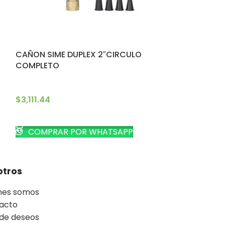
CAÑON SIME DUPLEX 2″CIRCULO
CAÑON SIME D
COMPLETO
AJUSTABLE
$
3,111.44
$
4,787.61
AÑADIR AL CARRITO
AÑADIR AL CA
COMPRAR POR WHATSAPP
COMPRAR 
otros
nes somos
acto
 de deseos