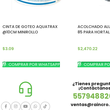
CINTA DE GOTEO AQUATRAX
ACOLCHADO ALU
@10CM MINIROLLO
85 PARA HORTAL
$
3.09
$
2,470.22
AÑADIR AL CARRITO
AÑADIR AL CARRI
COMPRAR POR WHATSAPP
COMPRAR PO
¿Tienes pregun
¡Contáctanos
55794882
ventas@raincro