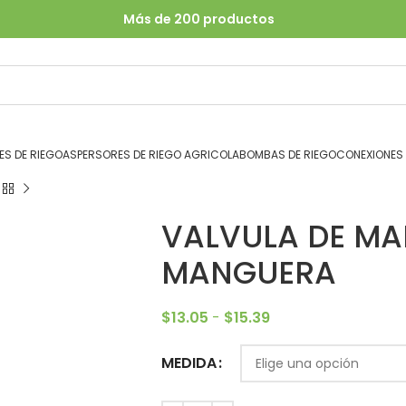
Más de 200 productos
S DE RIEGO
ASPERSORES DE RIEGO AGRICOLA
BOMBAS DE RIEGO
CONEXIONES
VALVULA DE M
MANGUERA
$
13.05
-
$
15.39
Alternative:
MEDIDA