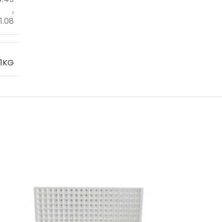
,
1.08
1KG