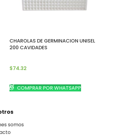
CHAROLAS DE GERMINACION UNISEL
CHAROLA PAR
200 CAVIDADES
HIDROPONICO
$
74.32
$
58.65
AÑADIR AL CARRITO
AÑADIR AL CA
COMPRAR POR WHATSAPP
COMPRAR 
otros
nes somos
acto