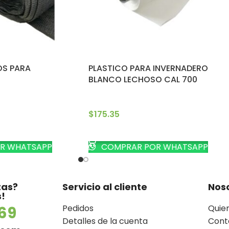
OS PARA
PLASTICO PARA INVERNADERO
BLANCO LECHOSO CAL 700
$
175.35
TO
AÑADIR AL CARRITO
R WHATSAPP
COMPRAR POR WHATSAPP
tas?
Servicio al cliente
Nos
!
Pedidos
Quie
69
Detalles de la cuenta
Cont