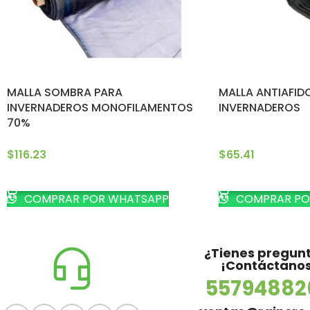
MALLA SOMBRA PARA
MALLA ANTIAFID
INVERNADEROS MONOFILAMENTOS
INVERNADEROS
70%
$
116.23
$
65.41
AÑADIR AL CARRITO
AÑADIR AL CARRI
COMPRAR POR WHATSAPP
COMPRAR PO
¿Tienes pregun
¡Contáctanos
55794882