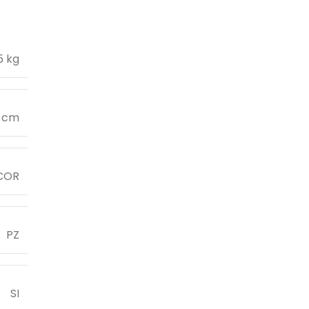
5 kg
6 cm
COR
PZ
SI