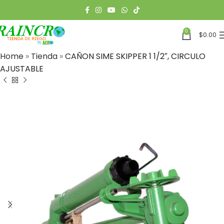
0
$
0.00
Home
»
Tienda
»
CAÑON SIME SKIPPER 1 1/2″, CIRCULO
AJUSTABLE