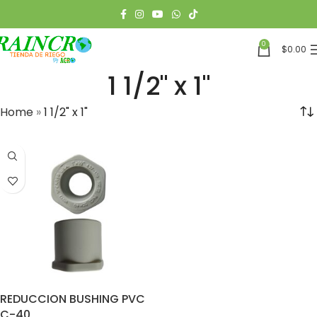
0
$
0.00
1 1/2" x 1"
Home
»
1 1/2" x 1"
REDUCCION BUSHING PVC
C-40