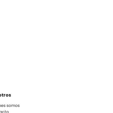
otros
nes somos
acto