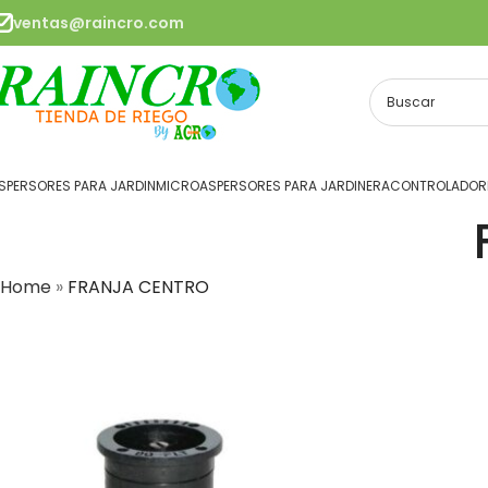
ventas@raincro.com
SPERSORES PARA JARDIN
MICROASPERSORES PARA JARDINERA
CONTROLADORE
Home
»
FRANJA CENTRO